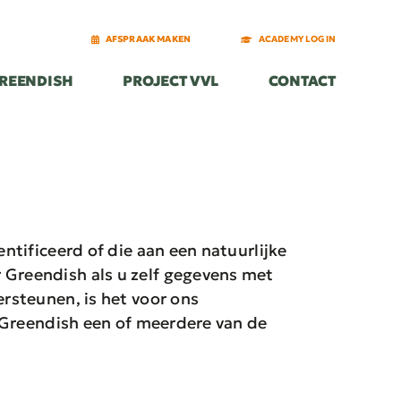
AFSPRAAK MAKEN
AFSPRAAK MAKEN
ACADEMY LOGIN
ACADEMY LOGIN
REENDISH
REENDISH
PROJECT VVL
PROJECT VVL
CONTACT
CONTACT
tificeerd of die aan een natuurlijke
Greendish als u zelf gegevens met
rsteunen, is het voor ons
 Greendish een of meerdere van de