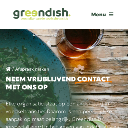
Ga
naar
Menu
inhoud
AANPAK
SUCCESVERHALEN
OVER GREENDISH
/
Afspraak maken
CONTACT
NEEM VRIJBLIJVEND
CONTACT
MET ONS OP
MENUKAART
Elke organisatie staat op een ander punt in de
GREENDISH GUIDELINES
voedseltransitie. Daarom is een persoonlijke
aanpak op maat belangrijk. Greendish is
AFSPRAAK MAKEN
gespecialiseerd in het geven van inzicht, advies