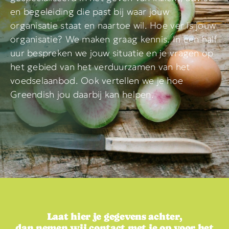
en begeleiding die past bij waar jouw
organisatie staat en naartoe wil. Hoe ver is jouw
organisatie? We maken graag kennis. In een half
uur bespreken we jouw situatie en je vragen op
het gebied van het verduurzamen van het
voedselaanbod. Ook vertellen we je hoe
Greendish jou daarbij kan helpen.
Laat hier je gegevens achter,
dan nemen wij contact met je op voor het