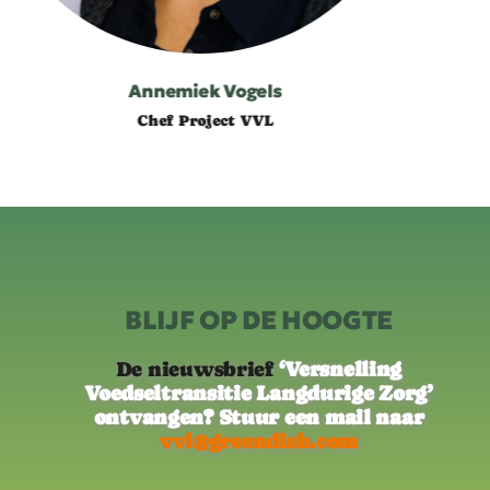
Jetteke Rigterink
Chef Product & Innovation
BLIJF OP DE HOOGTE
De nieuwsbrief
‘Versnelling
Voedseltransitie Langdurige Zorg’
ontvangen? Stuur een mail naar
vvl@greendish.com