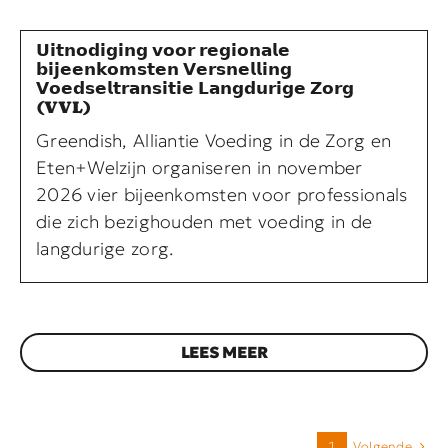
𝗨𝗶𝘁𝗻𝗼𝗱𝗶𝗴𝗶𝗻𝗴 𝘃𝗼𝗼𝗿 𝗿𝗲𝗴𝗶𝗼𝗻𝗮𝗹𝗲
𝗯𝗶𝗷𝗲𝗲𝗻𝗸𝗼𝗺𝘀𝘁𝗲𝗻 𝗩𝗲𝗿𝘀𝗻𝗲𝗹𝗹𝗶𝗻𝗴
𝗩𝗼𝗲𝗱𝘀𝗲𝗹𝘁𝗿𝗮𝗻𝘀𝗶𝘁𝗶𝗲 𝗟𝗮𝗻𝗴𝗱𝘂𝗿𝗶𝗴𝗲 𝗭𝗼𝗿𝗴
(VVL)
Greendish, Alliantie Voeding in de Zorg en
Eten+Welzijn organiseren in november
2026 vier bijeenkomsten voor professionals
die zich bezighouden met voeding in de
langdurige zorg.
LEES MEER
Volgende
1