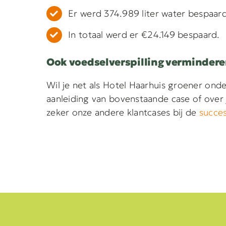
Er werd 374.989 liter water bespaard
In totaal werd er €24.149 bespaard.
Ook voedselverspilling verminderen
Wil je net als Hotel Haarhuis groener on
aanleiding van bovenstaande case of over 
zeker onze andere klantcases bij de
succe