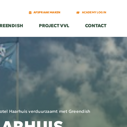
AFSPRAAK MAKEN
AFSPRAAK MAKEN
ACADEMY LOGIN
ACADEMY LOGIN
REENDISH
REENDISH
PROJECT VVL
PROJECT VVL
CONTACT
CONTACT
otel Haarhuis verduurzaamt met Greendish
AARHUIS