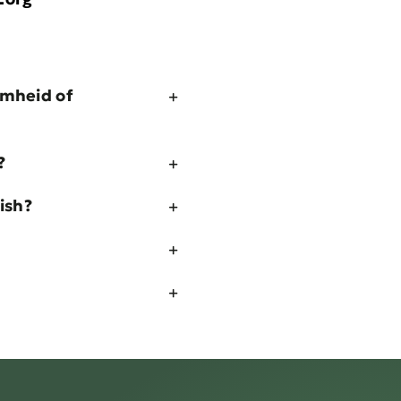
amheid of
?
ish?