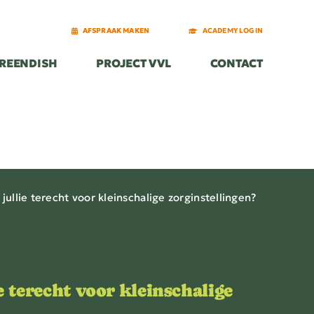
AFSPRAAK MAKEN
AFSPRAAK MAKEN
ACADEMY LOGIN
ACADEMY LOGIN
REENDISH
REENDISH
PROJECT VVL
PROJECT VVL
CONTACT
CONTACT
 jullie terecht voor kleinschalige zorginstellingen?
e terecht voor kleinschalige