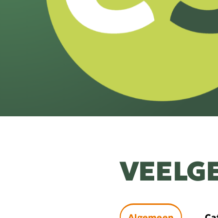
VEELG
Algemeen
Ca