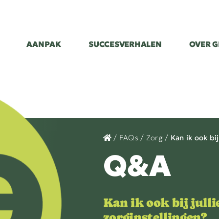
AANPAK
AANPAK
SUCCESVERHALEN
SUCCESVERHALEN
OVER G
OVER G
/
FAQs
/
Zorg
/
Kan ik ook bij
Q&A
Kan ik ook bij julli
zorginstellingen?