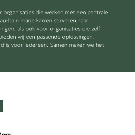
r organisaties die werken met een centrale
a
au-bain marie karren serveren
naar
lingen
,
als
ook
voor organisaties die
zelf
bieden wij een passende oplossing
en
.
id
is voor iedereen. Samen maken we het
N
Zorg