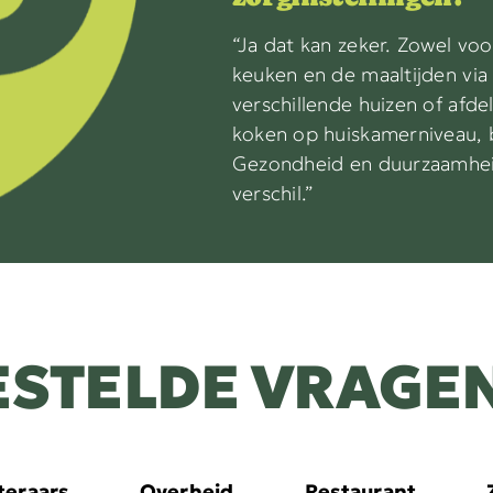
“Ja dat kan zeker
.
Zowel voo
keuken en de maaltijd
en
vi
verschillende
huizen of afde
koken op huiskamerniveau
,
Gezondheid en duurzaamhe
verschil
.”
ESTELDE VRAGE
teraars
Overheid
Restaurant