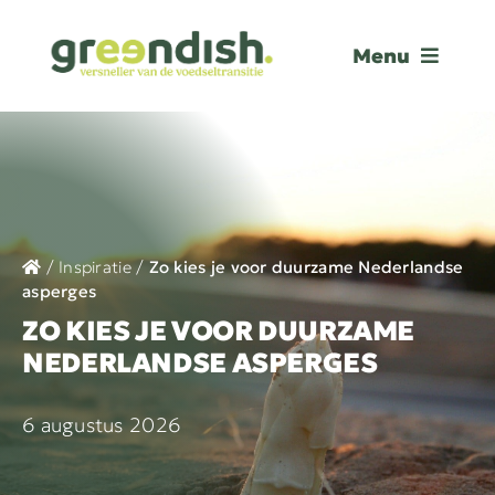
Ga
naar
Menu
inhoud
AANPAK
SUCCESVERHALEN
OVER GREENDISH
/
Inspiratie
/
Zo kies je voor duurzame Nederlandse
asperges
CONTACT
ZO KIES JE VOOR DUURZAME
MENUKAART
NEDERLANDSE ASPERGES
GREENDISH GUIDELINES
6 augustus 2026
AFSPRAAK MAKEN