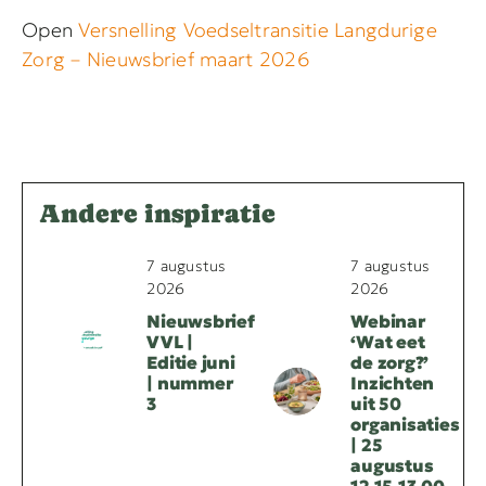
Open
Versnelling Voedseltransitie Langdurige
Zorg – Nieuwsbrief maart 2026
Andere inspiratie
7 augustus
7 augustus
2026
2026
Nieuwsbrief
Webinar
VVL |
‘Wat eet
Editie juni
de zorg?’
| nummer
Inzichten
3
uit 50
organisaties
| 25
augustus