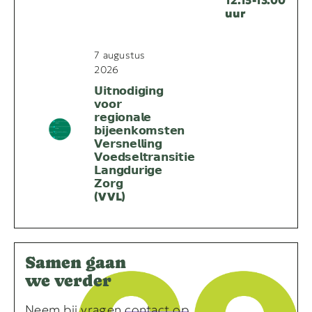
12.15-13.00
uur
7 augustus
2026
𝗨𝗶𝘁𝗻𝗼𝗱𝗶𝗴𝗶𝗻𝗴
𝘃𝗼𝗼𝗿
𝗿𝗲𝗴𝗶𝗼𝗻𝗮𝗹𝗲
𝗯𝗶𝗷𝗲𝗲𝗻𝗸𝗼𝗺𝘀𝘁𝗲𝗻
𝗩𝗲𝗿𝘀𝗻𝗲𝗹𝗹𝗶𝗻𝗴
𝗩𝗼𝗲𝗱𝘀𝗲𝗹𝘁𝗿𝗮𝗻𝘀𝗶𝘁𝗶𝗲
𝗟𝗮𝗻𝗴𝗱𝘂𝗿𝗶𝗴𝗲
𝗭𝗼𝗿𝗴
(VVL)
Samen gaan
we verder
Neem bij vragen
contact op
.